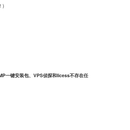
！)
一键安装包、VPS侦探和licess不存在任