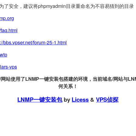
(为了安全，建议将phpmyadmin目录重命名为不容易猜到的目录
nmp.org
/faq.html
://bbs.vpser.net/forum-25-1.html
owto
llars-vps
站使用了LNMP一键安装包搭建的环境，当前域名/网站与LNMP
何关系！
LNMP一键安装包
by
Licess
&
VPS侦探