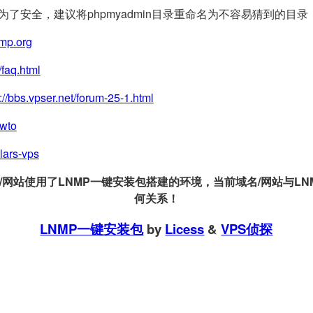
(为了安全，建议将phpmyadmin目录重命名为不容易猜到的目录
nmp.org
/faq.html
://bbs.vpser.net/forum-25-1.html
owto
llars-vps
站使用了LNMP一键安装包搭建的环境，当前域名/网站与LNMP
何关系！
LNMP一键安装包
by
Licess
&
VPS侦探