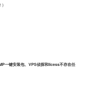
！)
一键安装包、VPS侦探和licess不存在任